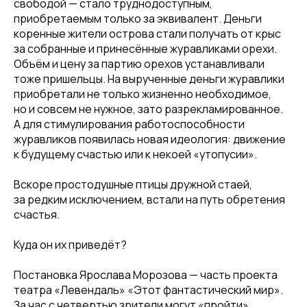
свободой — стало труднодоступным,
приобретаемым только за эквивалент. Деньги
коренные жители острова стали получать от крыс
за собранные и принесённые журавликами орехи.
Объём и цену за партию орехов устанавливали
тоже пришельцы. На вырученные деньги журавлики
приобретали не только жизненно необходимое,
но и совсем не нужное, зато разрекламированное.
А для стимулирования работоспособности
журавликов появилась новая идеология: движение
к будущему счастью или к некоей «утопусии».
Вскоре простодушные птицы дружной стаей,
за редким исключением, встали на путь обретения
счастья.
Куда он их приведёт?
Постановка Ярослава Морозова — часть проекта
театра «Левендаль» «Этот фантастический мир».
За час с четвертью зрители могут «пройти»