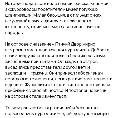
История подаётся в виде лекции, рассказываемой
экскурсоводом посетителям музея погибших
цивилизаций. Милая барышня, в стильных очках
и с указкой в руках, двигаясь от экспоната
к экспонату, оживляет мир давно исчезнувших
народов.
На острове с названием Птичий Двор мирно
и скромно жила цивилизация журавликов. Доброта,
взаимовыручка и общая польза были их главными
жизненными принципами. Однажды на остров
высадились представители другой ветки
эволюции — грызуны. Они принесли аборигенам
передовые технологии, демократические ценности
и деньги. Журавлики охотно и с интересом приняли
прибывших в своё общество. И постепенно жизнь
на острове стала изменяться.
То, чем раньше без ограничений и бесплатно
пользовались журавлики — едой, доступом к морю,