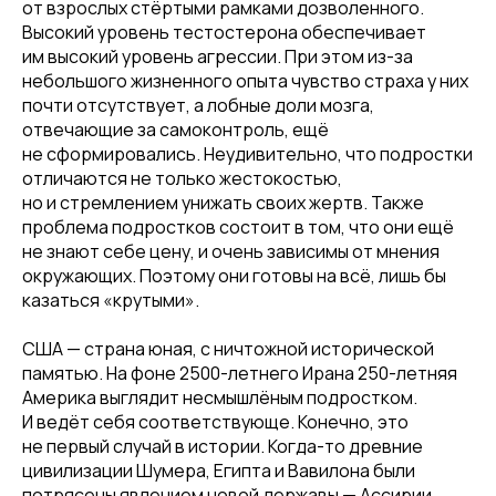
от взрослых стёртыми рамками дозволенного.
Высокий уровень тестостерона обеспечивает
им высокий уровень агрессии. При этом из-за
небольшого жизненного опыта чувство страха у них
почти отсутствует, а лобные доли мозга,
отвечающие за самоконтроль, ещё
не сформировались. Неудивительно, что подростки
отличаются не только жестокостью,
но и стремлением унижать своих жертв. Также
проблема подростков состоит в том, что они ещё
не знают себе цену, и очень зависимы от мнения
окружающих. Поэтому они готовы на всё, лишь бы
казаться «крутыми».
США — страна юная, с ничтожной исторической
памятью. На фоне 2500-летнего Ирана 250-летняя
Америка выглядит несмышлёным подростком.
И ведёт себя соответствующе. Конечно, это
не первый случай в истории. Когда-то древние
цивилизации Шумера, Египта и Вавилона были
потрясены явлением новой державы — Ассирии.