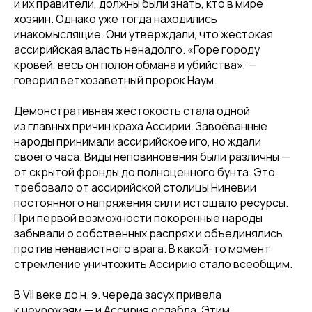
и их правители, должны были знать, кто в мире
хозяин. Однако уже тогда находились
инакомыслящие. Они утверждали, что жестокая
ассирийская власть ненадолго. «Горе городу
кровей, весь он полон обмана и убийства», —
говорил ветхозаветный пророк Наум.
Демонстративная жестокость стала одной
из главных причин краха Ассирии. Завоёванные
народы принимали ассирийское иго, но ждали
своего часа. Виды неповиновения были различны —
от скрытой фронды до полноценного бунта. Это
требовало от ассирийской столицы Ниневии
постоянного напряжения сил и истощало ресурсы.
При первой возможности покорённые народы
забывали о собственных распрях и объединялись
против ненавистного врага. В какой-то момент
стремление уничтожить Ассирию стало всеобщим.
В VII веке до н. э. череда засух привела
к неурожаям — и Ассирия ослабла. Этим