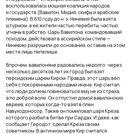
воспользовалась мощная коалиция народов
и государств (Вавилон, Мидия, скифы и арабские
племена). В 610 году до н. э. Ниневия была взята
штурмом, а её жители частью перебиты, частью
угнаны в рабство. Царь Вавилона, командовавший
походом, действовал в ассирийском стиле —
Ниневию разрушили до основания, оставив на этом
месте лишь пепелище.
Впрочем, вавилоняне радовались недолго: через
несколько десятков лет их город был взят
персидским царем Киром. Правда, этот царь вёл
себя с покорёнными народами иначе. Кир считал,
что люди должны повиноваться ему не из страха,
а по доброй воле. Он отпустил домой вавилонских
евреев, которых когда-то взял в плен
Навуходоносор. Также он помиловал царя Креза,
которого разбил в битве при Сардах. И даже, как
сообщает Геродот, сделал Креза своим
советником. В античном мире Кир считался