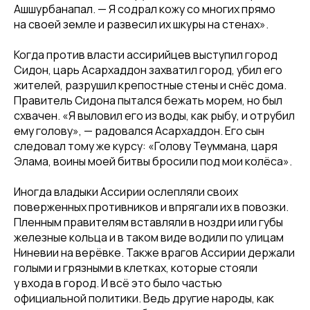
Ашшурбанапал. — Я содрал кожу со многих прямо
на своей земле и развесил их шкуры на стенах».
Когда против власти ассирийцев выступил город
Сидон, царь Асархаддон захватил город, убил его
жителей, разрушил крепостные стены и снёс дома.
Правитель Сидона пытался бежать морем, но был
схвачен. «Я выловил его из воды, как рыбу, и отрубил
ему голову», — радовался Асархаддон. Его сын
следовал тому же курсу: «Голову Теуммана, царя
Элама, воины моей битвы бросили под мои колёса».
Иногда владыки Ассирии ослепляли своих
поверженных противников и впрягали их в повозки.
Пленным правителям вставляли в ноздри или губы
железные кольца и в таком виде водили по улицам
Ниневии на верёвке. Также врагов Ассирии держали
голыми и грязными в клетках, которые стояли
у входа в город. И всё это было частью
официальной политики. Ведь другие народы, как