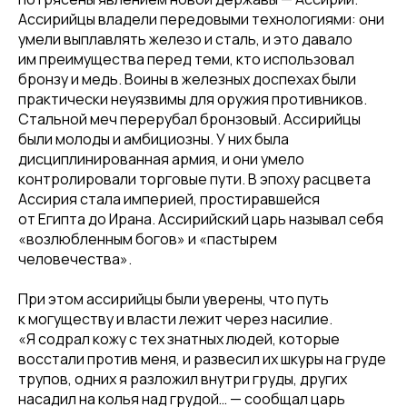
Ассирийцы владели передовыми технологиями: они
умели выплавлять железо и сталь, и это давало
им преимущества перед теми, кто использовал
бронзу и медь. Воины в железных доспехах были
практически неуязвимы для оружия противников.
Стальной меч перерубал бронзовый. Ассирийцы
были молоды и амбициозны. У них была
дисциплинированная армия, и они умело
контролировали торговые пути. В эпоху расцвета
Ассирия стала империей, простиравшейся
от Египта до Ирана. Ассирийский царь называл себя
«возлюбленным богов» и «пастырем
человечества».
При этом ассирийцы были уверены, что путь
к могуществу и власти лежит через насилие.
«Я содрал кожу с тех знатных людей, которые
восстали против меня, и развесил их шкуры на груде
трупов, одних я разложил внутри груды, других
насадил на колья над грудой… — сообщал царь