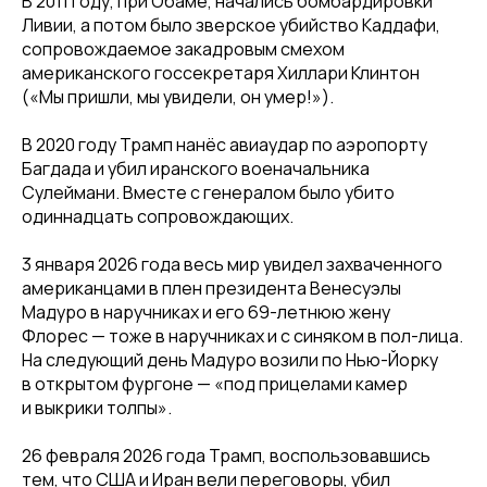
В 2011 году, при Обаме, начались бомбардировки
Ливии, а потом было зверское убийство Каддафи,
сопровождаемое закадровым смехом
американского госсекретаря Хиллари Клинтон
(«Мы пришли, мы увидели, он умер!»).
В 2020 году Трамп нанёс авиаудар по аэропорту
Багдада и убил иранского военачальника
Сулеймани. Вместе с генералом было убито
одиннадцать сопровождающих.
3 января 2026 года весь мир увидел захваченного
американцами в плен президента Венесуэлы
Мадуро в наручниках и его 69-летнюю жену
Флорес — тоже в наручниках и с синяком в пол-лица.
На следующий день Мадуро возили по Нью-Йорку
в открытом фургоне — «под прицелами камер
и выкрики толпы».
26 февраля 2026 года Трамп, воспользовавшись
тем, что США и Иран вели переговоры, убил