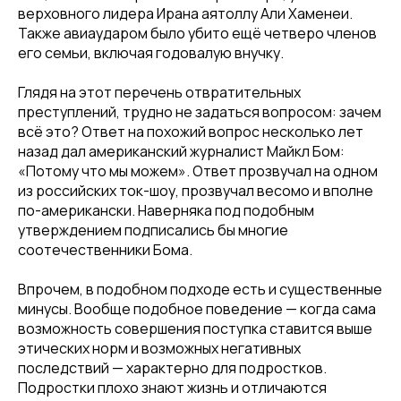
верховного лидера Ирана аятоллу Али Хаменеи.
Также авиаударом было убито ещё четверо членов
его семьи, включая годовалую внучку.
Глядя на этот перечень отвратительных
преступлений, трудно не задаться вопросом: зачем
всё это? Ответ на похожий вопрос несколько лет
назад дал американский журналист Майкл Бом:
«Потому что мы можем». Ответ прозвучал на одном
из российских ток-шоу, прозвучал весомо и вполне
по-американски. Наверняка под подобным
утверждением подписались бы многие
соотечественники Бома.
Впрочем, в подобном подходе есть и существенные
минусы. Вообще подобное поведение — когда сама
возможность совершения поступка ставится выше
этических норм и возможных негативных
последствий — характерно для подростков.
Подростки плохо знают жизнь и отличаются