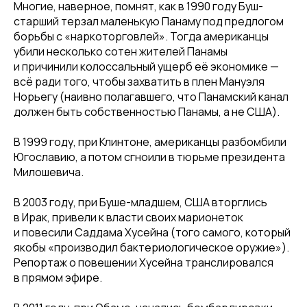
Многие, наверное, помнят, как в 1990 году Буш-
старший терзал маленькую Панаму под предлогом
борьбы с «наркоторговлей». Тогда американцы
убили несколько сотен жителей Панамы
и причинили колоссальный ущерб её экономике —
всё ради того, чтобы захватить в плен Мануэля
Норьегу (наивно полагавшего, что Панамский канал
должен быть собственностью Панамы, а не США).
В 1999 году, при Клинтоне, американцы разбомбили
Югославию, а потом сгноили в тюрьме президента
Милошевича.
В 2003 году, при Буше-младшем, США вторглись
в Ирак, привели к власти своих марионеток
и повесили Саддама Хусейна (того самого, который
якобы «производил бактериологическое оружие»).
Репортаж о повешении Хусейна транслировался
в прямом эфире.