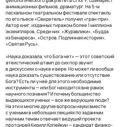
филологического факультета СПбГУ, сценарист
анимационных фильмов, драматург. На 5-м
пасхальном театральном фестивале спектакль
по его пьесе «Свидетель» получил «гран-при».
Автор книг, изданных тиражом более 1 миллиона
экземпляров. Среди них: «Журавлики», «Будда
из Бенареса», «Остров. Подлинная история»,
«Святая Русь».
«Наука доказала, что Бога нет» — этот советский
атеистический штамп до сих пор звучит
в дискуссиях о науке и вере. Но может ли вообще
наука доказать существование или отсутствие
Бога? Есть ли у неё для этого необходимые
инструменты — или Бог находится вне рамок
научного познания? И почему большинство
выдающихся ученых — все же верующие люди?
На эти и многие другие вопросы науки вместе
с учеными в небольших лекциях по заданным
научным темам отвечает ведущий проекта
протоирей Кирилл Копейкин — кандидат физико-