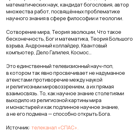
математических наук, кандидат богословия, автор
множества работ, посвящённых проблематике
научного знания в сфере философии и теологии.
Сотворение мира, Теория эволюции, Что такое
бесконечность, Бог и математика, Теория Большого
взрыва, Андронный коллайдер, Квантовый
компьютер, Дело Галилея, Космос…
Это единственный телевизионный науч-поп,
в котором так явно просвечивает не надуманное
атеистами противоречие между наукой
и религиозным мировоззрением, а их прямая
взаимосвязь. То, как научное знание столетиями
выходило из религиозной картины мира
и монастырей и как подлинное научное знание,
а не его подмена — способно открыть Бога.
Источник:
телеканал «СПАС».